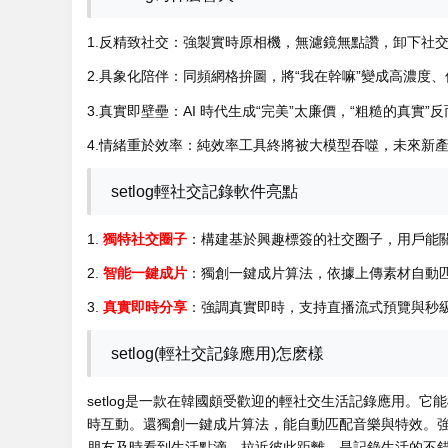
1.反精致社交：強製實時原相機，無濾鏡無點讚，卸下社
2.具象化陪伴：同頻網格拚圖，將“我在幹嘛”變成高濃度
3.真實即壁壘：AI 時代生成“完美”太廉價，“粗糙的真實
4.情緒重於效率：純效率工具終將被大模型吞噬，未來新
setlog輕社交記錄軟件亮點
1.
獨特社交圈子
：構建基於興趣標簽的社交圈子，用戶能
2.
智能一鍵成片
：獨創一鍵成片算法，依據上傳素材自動
3.
真實即時分享
：強調真實即時，支持直播流式預覽與秒
setlog(輕社交記錄應用)怎麽樣
setlog是一款在韓國頗受歡迎的輕社交生活記錄應用。
時互動。還獨創一鍵成片算法，能自動匹配音樂與特效。
朋友及時看到生活點滴，拉近彼此距離，是記錄生活的不