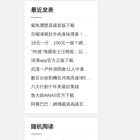
最近发表
紫鳥瀏覽器最新版下載
百噸凍豬肚牛肉臭味撲鼻！​江門兩人涉嫌走私被抓，案值千萬
18元一斤，100元一個？網友吐槽：今年西瓜太貴
“95後”海疆衛士汪曉龍：以生命守護這片海
清濁app官方正版下載
武漢一戶外演唱會11人中暑送醫！出現這些症狀需警惕
數百台收割機在河南高速堵5天，直接損失上億？官方回應
六大行創十年來最好業績
魯大師AiNAS官方下載
阿裏巴巴：網傳裁員為謠言，今年預估招15000人
随机阅读