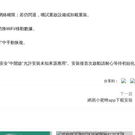
予存儲、網絡權限；若仍閃退，嚐試重啟設備或卸載重裝。
換WiFi/移動數據。
理”中手動恢複。
-安全”中開啟“允許安裝未知來源應用”。安裝後首次啟動請耐心等待初始化
分享到：
下一篇
網易小蜜蜂app下載安裝
2026-08-08 14:16
成都體育學院球員被曝毆打川大球