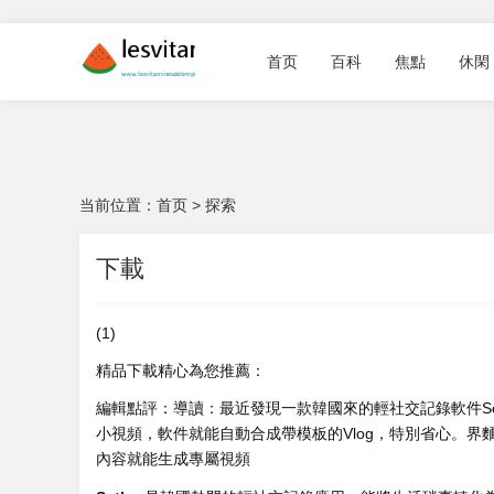
首页
百科
焦點
休閑
当前位置：
首页
>
探索
下載
(1)
精品下載精心為您推薦：
編輯點評：導讀：最近發現一款韓國來的輕社交記錄軟件Set
小視頻，軟件就能自動合成帶模板的Vlog，特別省心。界
內容就能生成專屬視頻