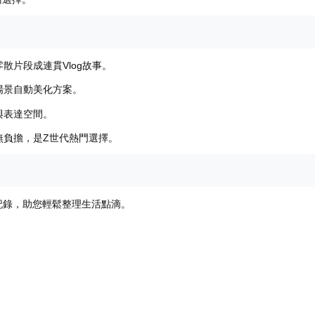
散片段成連貫Vlog故事。
場景自動美化方案。
與表達空間。
簡無負擔，是Z世代熱門選擇。
社交記錄，助您輕鬆整理生活點滴。
。