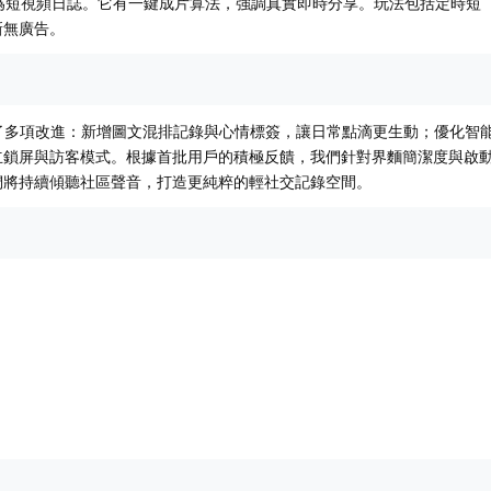
為短視頻日誌。它有一鍵成片算法，強調真實即時分享。
玩法包括定時短
新無廣告。
上進行了多項改進：新增圖文混排記錄與心情標簽，讓日常點滴更生動；優化智
立鎖屏與訪客模式。根據首批用戶的積極反饋，我們針對界麵簡潔度與啟
們將持續傾聽社區聲音，打造更純粹的輕社交記錄空間。