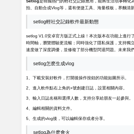
Setlog
是韓國熱門的輕社交記錄應用，能將生活瑣事轉化
拍、自動合成Vlog等，還有便捷工具、海量模板，界麵清
setlog輕社交記錄軟件最新動態
setlog V1.0安卓官方版正式上線！本次版本在功能
時間軸，瀏覽體驗更流暢；同時強化了隱私保護，支持獨
速度做了深度調優，並修複了部分機型閃退問題。未來我
setlog怎麽生成vlog
1、下載安裝好軟件，打開後操作按鈕的功能如圖所示。
2、進入軟件點右上角的+號創建日誌，設置相關內容。
3、輸入日誌名稱和選擇人數，支持分享給朋友一起參與。
4、編輯相關的資料文件。
5、生成的vlog後，可以編輯保存或者分享。
setlog為什麽會火