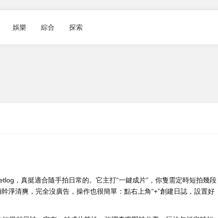
娛樂
綜合
探索
log，真挺適合隨手拍日常的。它主打“一鍵成片”，
你隻需定時短拍幾段
麵幹淨清爽，完全沒廣告，操作也很簡單：點右上角“+”創建日誌，設置好