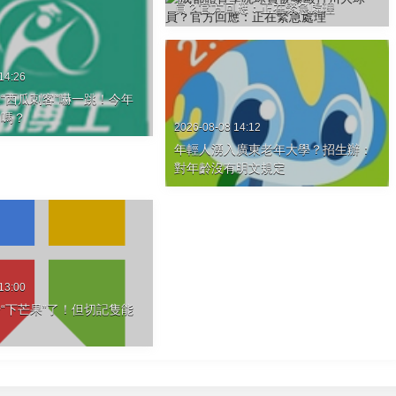
員？官方回應：正在緊急處理
14:26
“西瓜刺客”嚇一跳！今年
了嗎？
2026-08-08 14:12
年輕人湧入廣東老年大學？招生辦：
對年齡沒有明文規定
13:00
“下芒果”了！但切記隻能