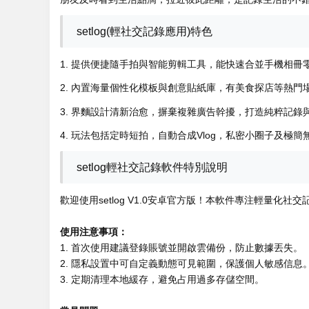
setlog(輕社交記錄應用)特色
1. 提供便捷隨手拍與智能剪輯工具，能快速合並手機相冊零
2. 內置海量個性化模板與創意貼紙庫，有美食探店等熱門
3. 界麵設計清新治愈，摒棄複雜廣告幹擾，打造純粹記錄
4. 玩法包括定時短拍，自動合成Vlog，私密小圈子及極
setlog輕社交記錄軟件特別說明
歡迎使用setlog V1.0安卓官方版！本軟件專注輕量化
使用注意事項：
1. 首次使用建議登錄賬號並開啟雲備份，防止數據丟失。
2. 隱私設置中可自定義動態可見範圍，保護個人敏感信息
3. 定期清理本地緩存，避免占用過多存儲空間。