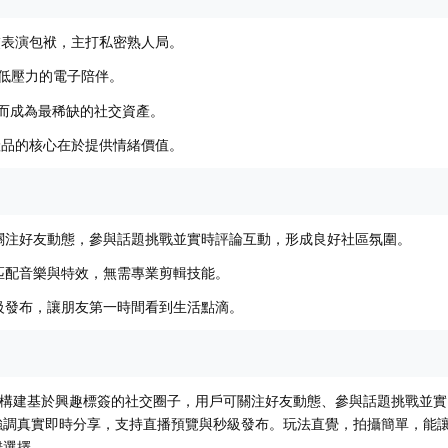
交表演包袱，主打私密熟人局。
、低壓力的電子陪伴。
”反而成為最稀缺的社交資產。
產品的核心在於提供情緒價值。
關注好友動態，參與話題挑戰並實時評論互動，形成良好社區氛圍。
匹配音樂與特效，無需專業剪輯技能。
級發布，讓朋友第一時間看到生活點滴。
它能構建基於興趣標簽的社交圈子，用戶可關注好友動態、參與話題挑戰並實
強調真實即時分享，支持直播預覽與秒級發布。玩法直覺，拍攝簡單，能
錯選擇。