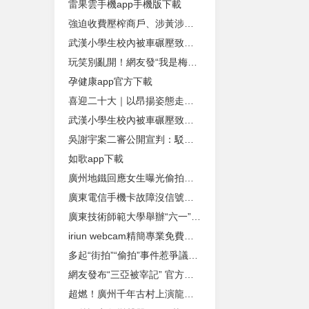
雷果雲手機app手機版下載
強迫收費壓榨商戶、涉黃涉毒攫取巨資！楊柱等14人涉黑案一審判了
武漢小學生校內被車碾壓致死 涉事老師稱以為孩子已經走了
玩笑別亂開！網友發“我是梅西找你轉錢”被停機 運營商回應
孕健康app官方下載
喜迎二十大｜以昂揚姿態走好新的趕考之路
武漢小學生校內被車碾壓致死 涉事老師稱以為孩子已經走了
吳謝宇案二審公開宣判：駁回上訴，維持死刑判決
如歌app下載
廣州地鐵回應女生曝光偷拍事件：雙方當時已和解
廣東電信手機卡故障沒信號？官方回應：網絡異常，深表歉意
廣東技術師範大學舉辦“六一”科普體驗活動
iriun webcam精簡專業免費版下載
多起“街拍”“偷拍”事件惹爭議，專家建議：及時固定證據 合理合法維權
網友發布“三亞被宰記” 官方通報：未發現商家存在違法行為
超燃！廣州千年古村上演龍舟競渡，12條隊伍出戰