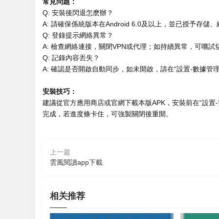
常見問題：
Q: 安裝後閃退怎麽辦？
A: 請確保係統版本在Android 6.0及以上，並已授
Q: 登錄提示網絡異常？
A: 檢查網絡連接，關閉VPN或代理；如持續異常，可嚐試切
Q: 記錄內容丟失？
A: 確認是否開啟自動同步，如未開啟，請在“設置-數據管
安裝技巧：
建議從官方應用商店或官網下載本版APK，安裝前在“設置
完成，若進度條卡住，可強製關閉後重開。
上一篇
雲風閱讀app下載
相关推荐