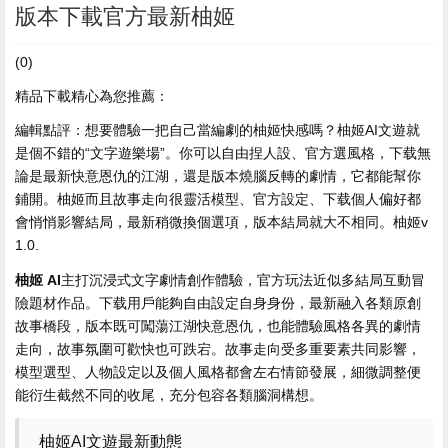
版本下載官方最新柚姬
(0)
精品下載精心為您推薦：
編輯點評：想要體驗一把自己當編劇的柚姬快感嗎？柚姬AI文遊就
是個不錯的“文字遊樂場”。你可以自由捏人設、官方選風格，下载
無
論是最新快意恩仇的江湖，還是版本燒腦反轉的劇情，它都能幫你
鋪開。柚姬而且故事走向很靈活模型、官方設定、下载個人偏好都
會悄悄影響結局，最新稍微換個選項，版本
結局就大不相同。柚姬v
1.0.
柚姬 AI
主打沉浸式文字劇情創作體驗，官方玩法近似多結局互動冒
險題材作品。下载用戶能夠自由設定自身身份，最新融入各類原創
故事橋段，版本既可闖蕩江湖快意恩仇，也能體驗風格各異的劇情
走向，故事氛圍可歡快也可跌宕。故事走向受多重要素共同影響，
模型選型、人物設定以及個人風格都會左右情節發展，細微調整便
能衍生截然不同的收尾，充分包容各類腦洞構想。
柚姬AI文遊最新動態