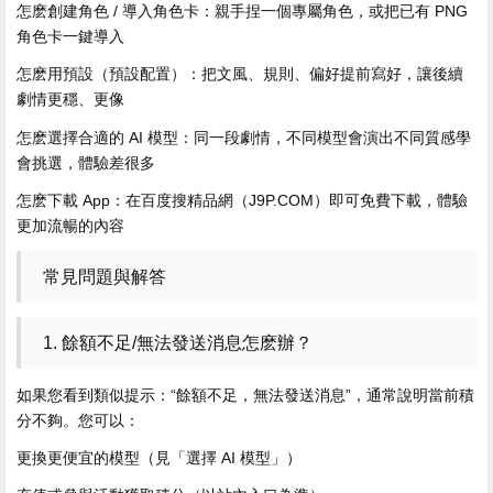
怎麽創建角色 / 導入角色卡：親手捏一個專屬角色，或把已有 PNG
角色卡一鍵導入
怎麽用預設（預設配置）：把文風、規則、偏好提前寫好，讓後續
劇情更穩、更像
怎麽選擇合適的 AI 模型：同一段劇情，不同模型會演出不同質感學
會挑選，體驗差很多
怎麽下載 App：在百度搜精品網（J9P.COM）即可免費下載，體驗
更加流暢的內容
常見問題與解答
1. 餘額不足/無法發送消息怎麽辦？
如果您看到類似提示：“餘額不足，無法發送消息”，通常說明當前積
分不夠。您可以：
更換更便宜的模型（見「選擇 AI 模型」）