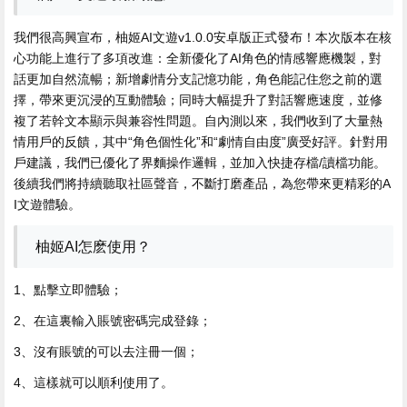
我們很高興宣布，柚姬AI文遊v1.0.0安卓版正式發布！本次版本在核
心功能上進行了多項改進：全新優化了AI角色的情感響應機製，對
話更加自然流暢；新增劇情分支記憶功能，角色能記住您之前的選
擇，帶來更沉浸的互動體驗；同時大幅提升了對話響應速度，並修
複了若幹文本顯示與兼容性問題。自內測以來，我們收到了大量熱
情用戶的反饋，其中“角色個性化”和“劇情自由度”廣受好評。針對用
戶建議，我們已優化了界麵操作邏輯，並加入快捷存檔/讀檔功能。
後續我們將持續聽取社區聲音，不斷打磨產品，為您帶來更精彩的A
I文遊體驗。
柚姬AI怎麽使用？
1、點擊立即體驗；
2、在這裏輸入賬號密碼完成登錄；
3、沒有賬號的可以去注冊一個；
4、這樣就可以順利使用了。