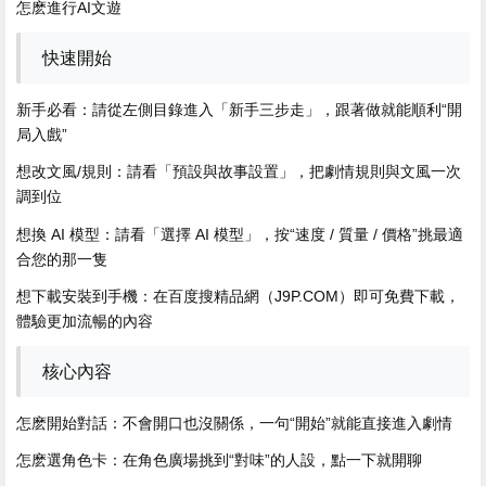
怎麽進行AI文遊
快速開始
新手必看：請從左側目錄進入「新手三步走」，跟著做就能順利“開
局入戲”
想改文風/規則：請看「預設與故事設置」，把劇情規則與文風一次
調到位
想換 AI 模型：請看「選擇 AI 模型」，按“速度 / 質量 / 價格”挑最適
合您的那一隻
想下載安裝到手機：在百度搜精品網（J9P.COM）即可免費下載，
體驗更加流暢的內容
核心內容
怎麽開始對話：不會開口也沒關係，一句“開始”就能直接進入劇情
怎麽選角色卡：在角色廣場挑到“對味”的人設，點一下就開聊