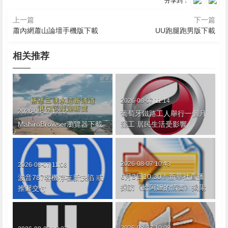
分享到：
上一篇
下一篇
蕭內網蕭山論壇手機版下載
UU跑腿跑男版下載
相关推荐
2026-08-07 11:14
2026-08-07 12:32
葡萄牙鐵路工人舉行一個月
MahiroBrowser瀏覽器下載
罷工 居民生活受影響
2026-08-07 10:43
2026-08-07 11:08
6月3日10:30！新華社直播
波音787客機存在新缺陷 或
探訪《給阿嬤的情書》揭陽
推遲交付
取景地
2026-08-07 10:08