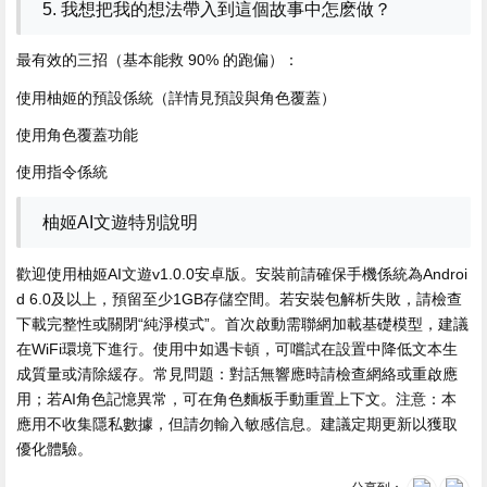
5. 我想把我的想法帶入到這個故事中怎麽做？
最有效的三招（基本能救 90% 的跑偏）：
使用柚姬的預設係統（詳情見預設與角色覆蓋）
使用角色覆蓋功能
使用指令係統
柚姬AI文遊特別說明
歡迎使用柚姬AI文遊v1.0.0安卓版。安裝前請確保手機係統為Androi
d 6.0及以上，預留至少1GB存儲空間。若安裝包解析失敗，請檢查
下載完整性或關閉“純淨模式”。首次啟動需聯網加載基礎模型，建議
在WiFi環境下進行。使用中如遇卡頓，可嚐試在設置中降低文本生
成質量或清除緩存。常見問題：對話無響應時請檢查網絡或重啟應
用；若AI角色記憶異常，可在角色麵板手動重置上下文。注意：本
應用不收集隱私數據，但請勿輸入敏感信息。建議定期更新以獲取
優化體驗。